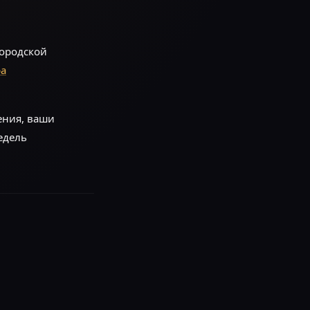
городской
ра
ения, ваши
недель