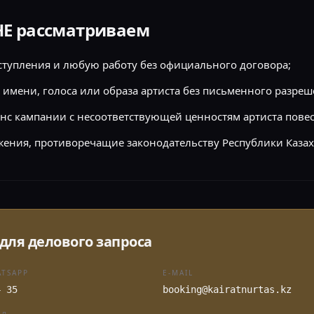
НЕ рассматриваем
ступления и любую работу без официального договора;
имени, голоса или образа артиста без письменного разреш
с кампании с несоответствующей ценностям артиста повес
ения, противоречащие законодательству Республики Казах
для делового запроса
ATSAPP
E-MAIL
4 35
booking@kairatnurtas.kz