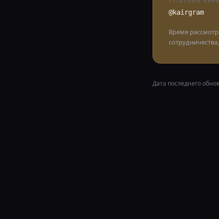
TELEGRAM-КАН
@kairgram
Время рассмотре
сотрудничества,
Дата последнего обно