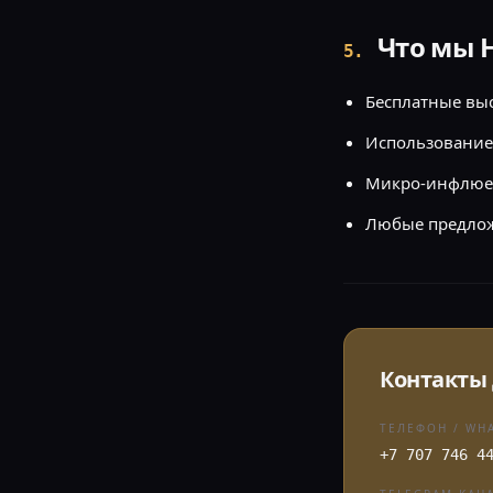
Что мы 
5
.
Бесплатные вы
Использование 
Микро-инфлюен
Любые предлож
Контакты 
ТЕЛЕФОН / WH
+7 707 746 4