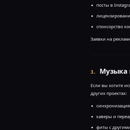
посты в Instagra
лицензирование
спонсорство ко
Заявки на реклам
Музыка 
3
.
Если вы хотите ис
других проектах:
синхронизация 
каверы и пере
фиты с другими