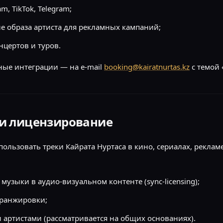
m, TikTok, Telegram;
 образа артиста для рекламных кампаний;
нцертов и туров.
ные интеграции — на e-mail
booking@kairatnurtas.kz
с темой 
и лицензирование
пользовать треки Кайрата Нуртаса в кино, сериалах, реклам
музыки в аудио-визуальном контенте (sync-licensing);
аранжировки;
 артистами (рассматривается на общих основаниях).