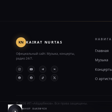
НАВИГ
KN
KAIRAT NURTAS
Главная
Официальный сайт. Музыка, концерты,
радио 24/7.
Музыка
Концерт
О артист
©
2026
ИП «Айдарбеков». Все права защищены.
ЭФИР ВЫКЛЮЧЕН