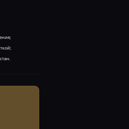
ения;
ткой;
стан.