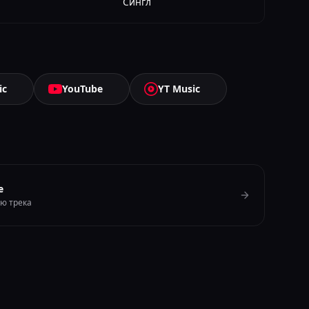
Сингл
ic
YouTube
YT Music
e
ию трека